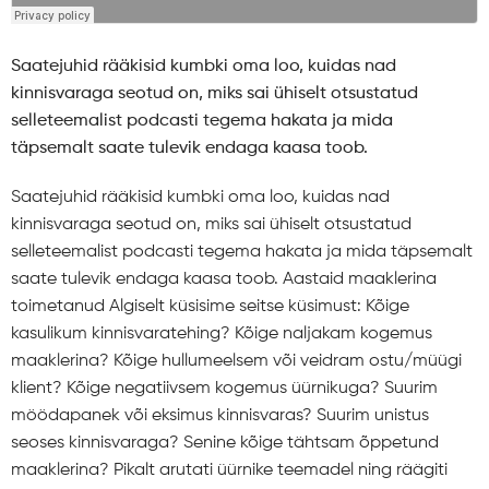
Saatejuhid rääkisid kumbki oma loo, kuidas nad
kinnisvaraga seotud on, miks sai ühiselt otsustatud
selleteemalist podcasti tegema hakata ja mida
täpsemalt saate tulevik endaga kaasa toob.
Saatejuhid rääkisid kumbki oma loo, kuidas nad
kinnisvaraga seotud on, miks sai ühiselt otsustatud
selleteemalist podcasti tegema hakata ja mida täpsemalt
saate tulevik endaga kaasa toob. Aastaid maaklerina
toimetanud Algiselt küsisime seitse küsimust: Kõige
kasulikum kinnisvaratehing? Kõige naljakam kogemus
maaklerina? Kõige hullumeelsem või veidram ostu/müügi
klient? Kõige negatiivsem kogemus üürnikuga? Suurim
möödapanek või eksimus kinnisvaras? Suurim unistus
seoses kinnisvaraga? Senine kõige tähtsam õppetund
maaklerina? Pikalt arutati üürnike teemadel ning räägiti