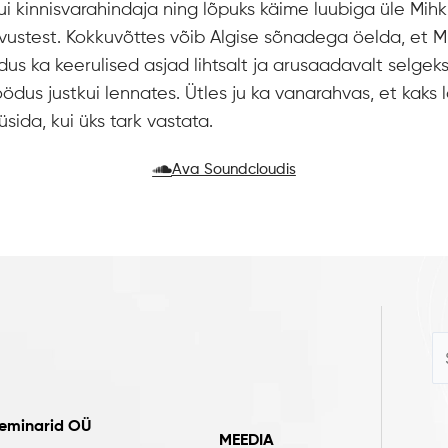
 kinnisvarahindaja ning lõpuks käime luubiga üle Mihk
vustest. Kokkuvõttes võib Algise sõnadega öelda, et Mi
s ka keerulised asjad lihtsalt ja arusaadavalt selgeks
ödus justkui lennates. Ütles ju ka vanarahvas, et kaks l
ida, kui üks tark vastata.
Ava Soundcloudis
seminarid OÜ
MEEDIA