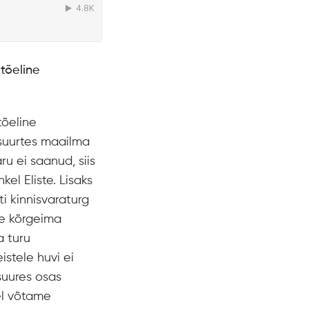
tõeline
tõeline
 suurtes maailma
ru ei saanud, siis
el Eliste. Lisaks
ti kinnisvaraturg
te kõrgeima
a turu
istele huvi ei
suures osas
el võtame