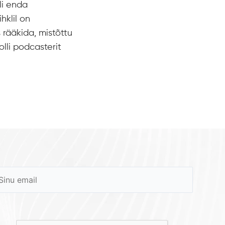
li enda
hklil on
 rääkida, mistõttu
olli podcasterit