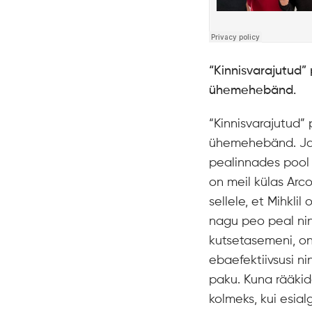
“Kinnisvarajutud”
ühemehebänd.
“Kinnisvarajutud”
ühemehebänd. Ja m
pealinnades pool a
on meil külas Arco
sellele, et Mihkli
nagu peo peal nin
kutsetasemeni, on 
ebaefektiivsusi ni
paku. Kuna rääkid
kolmeks, kui esia