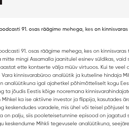
 podcasti 91. osas räägime mehega, kes on kinnisvaras 
 podcasti 91. osas räägime mehega, kes on kinnisvaras 
itte mingi Assamalla jaanitulel esinev süldikas, vaid
astat ette kontserte välja müüv virtuoos. Kui te veel a
 Vara kinnisvarabüroo analüütik ja kutseline hindaja Mihk
l on analüütikuna igal ajahetkel põhimõtteliselt kogu Ees
g ta jõudis Eestis kõige nooremana kinnisvarahindaja
Mihkel ka ise aktiivne investor ja flippija, kasutades är
ng keskendudes varadele, mis ühel või teisel põhjusel te
a on palju, siis pooleteisetunnine episood on jagatud 
lgu keskendume Mihkli tegevusele analüütikuna, seejär