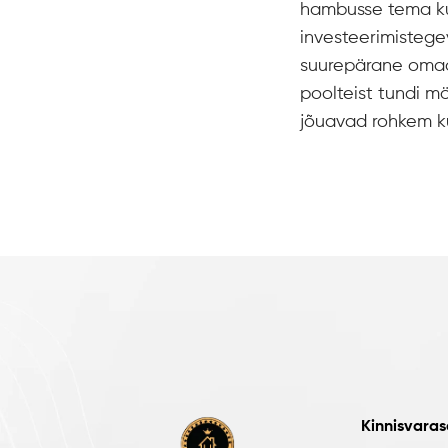
hambusse tema kui
investeerimistege
suurepärane omadu
poolteist tundi mö
jõuavad rohkem küs
Kinnisvara