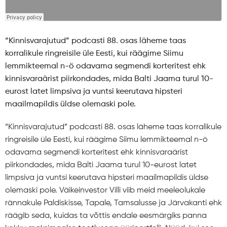
“Kinnisvarajutud” podcasti 88. osas läheme taas
korralikule ringreisile üle Eesti, kui räägime Siimu
lemmikteemal n-ö odavama segmendi korteritest ehk
kinnisvaraärist piirkondades, mida Balti Jaama turul 10-
eurost latet limpsiva ja vuntsi keerutava hipsteri
maailmapildis üldse olemaski pole.
“Kinnisvarajutud” podcasti 88. osas läheme taas korralikule
ringreisile üle Eesti, kui räägime Siimu lemmikteemal n-ö
odavama segmendi korteritest ehk kinnisvaraärist
piirkondades, mida Balti Jaama turul 10-eurost latet
limpsiva ja vuntsi keerutava hipsteri maailmapildis üldse
olemaski pole. Väikeinvestor Villi viib meid meeleolukale
rännakule Paldiskisse, Tapale, Tamsalusse ja Järvakanti ehk
räägib seda, kuidas ta võttis endale eesmärgiks panna