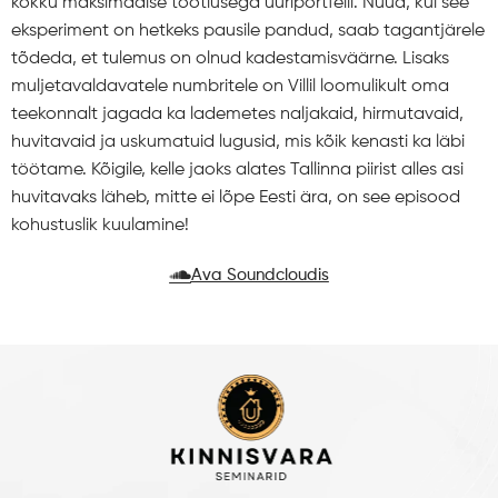
kokku maksimaalse tootlusega üüriportfelli. Nüüd, kui see
eksperiment on hetkeks pausile pandud, saab tagantjärele
tõdeda, et tulemus on olnud kadestamisväärne. Lisaks
muljetavaldavatele numbritele on Villil loomulikult oma
teekonnalt jagada ka lademetes naljakaid, hirmutavaid,
huvitavaid ja uskumatuid lugusid, mis kõik kenasti ka läbi
töötame. Kõigile, kelle jaoks alates Tallinna piirist alles asi
huvitavaks läheb, mitte ei lõpe Eesti ära, on see episood
kohustuslik kuulamine!
Ava Soundcloudis