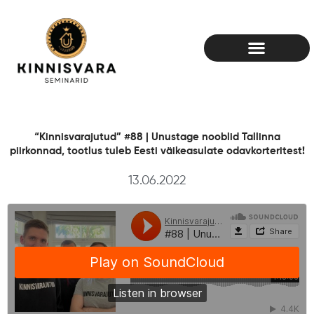
Skip
to
content
“Kinnisvarajutud” #88 | Unustage nooblid Tallinna
piirkonnad, tootlus tuleb Eesti väikeasulate odavkorteritest!
13.06.2022