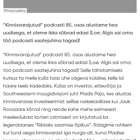
“Kinnisvarajutud” podcasti 85. osas alustame hea
uudisega, et oleme ikka sõbrad edasi (Loe: Algis sai oma
töö podcasti saatejuhina tagasi)!
“Kinnisvarajutud” podcasti 85. osas alustame hea
uudisega, et oleme ikka sõbrad edasi (Loe: Algis sai oma
töö podcasti saatejuhina tagasi)! Selle tähistamiseks
kutsus ta meile külla taas ühe vägeva külalise, kelle lai
haare teeb kadedaks. Külas on investor, ettevõtja ja
Southwesterni müügidivisjoni juht Madis Pajo, kes alustas
kinnisvarasse investeerimist sellise raskekaallase kui Jaak
Roosaare kõrval ning nende kahe mehe esimesest
meeleolukast korteri ostmisest on kirjutatud ka
legendaarses “Rikkaks saamise õpikus”. Räägime rohkem
kui tund aega kinnisvarast iga nurga alt, kuna Madise