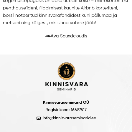
kogemustepagasis on absoluutselt kõike – mikrokorteritest
penthouse’ideni, flippimisest kaunite Airbnb korteriteni,
börsil noteeritud kinnisvarafondidest kuni põllumaa ja
metsani ning kõigest, mis sinna vahele jääb!
Ava Soundcloudis
Kinnisvaraseminarid OÜ
Registrikood: 16697517
info@kinnisvaraseminarid.ee