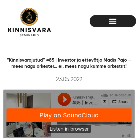
Skip
to
content
“Kinnisvarajutud” #85 | Investor ja ettevõtja Madis Pajo –
mees nagu orkester… ei, mees nagu kümme orkestrit!
23.05.2022