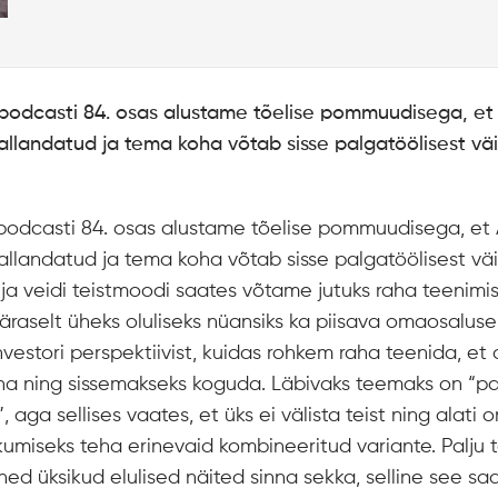
 podcasti 84. osas alustame tõelise pommuudisega, et 
vallandatud ja tema koha võtab sisse palgatöölisest vä
 podcasti 84. osas alustame tõelise pommuudisega, et 
vallandatud ja tema koha võtab sisse palgatöölisest vä
s ja veidi teistmoodi saates võtame jutuks raha teenimi
äraselt üheks oluliseks nüansiks ka piisava omaosaluse 
vestori perspektiivist, kuidas rohkem raha teenida, et 
na ning sissemakseks koguda. Läbivaks teemaks on “pa
, aga sellises vaates, et üks ei välista teist ning alati 
ikumiseks teha erinevaid kombineeritud variante. Palju t
ed üksikud elulised näited sinna sekka, selline see saa