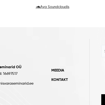
Ava Soundcloudis
seminarid OÜ
MEEDIA
d: 16697517
KONTAKT
nisvaraseminarid.ee