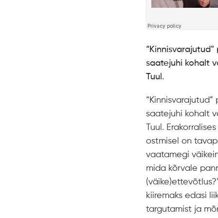
“Kinnisvarajutud”
saatejuhi kohalt 
Tuul.
“Kinnisvarajutud”
saatejuhi kohalt 
Tuul. Erakorralise
ostmisel on tavap
vaatamegi väikein
mida kõrvale pan
(väike)ettevõtlus?”
kiiremaks edasi li
targutamist ja mõn