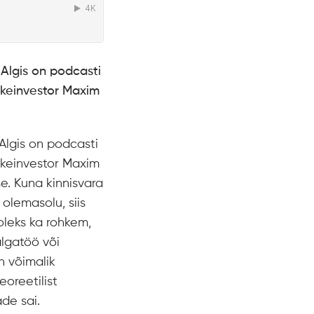
Algis on podcasti
ikeinvestor Maxim
Algis on podcasti
ikeinvestor Maxim
se. Kuna kinnisvara
olemasolu, siis
oleks ka rohkem,
lgatöö või
on võimalik
eoreetilist
de sai.