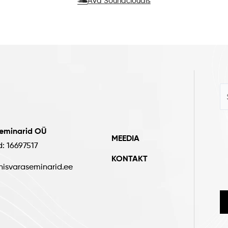
Ava Soundcloudis
seminarid OÜ
MEEDIA
d: 16697517
KONTAKT
nisvaraseminarid.ee