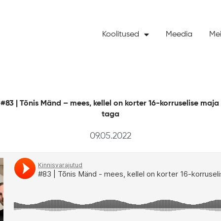
Koolitused
Meedia
Mei
#83 | Tõnis Mänd – mees, kellel on korter 16-korruselise maja 1
taga
09.05.2022