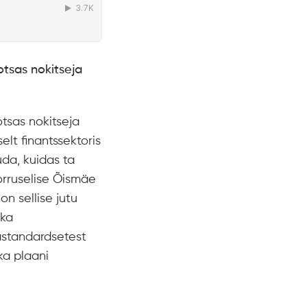
otsas nokitseja
otsas nokitseja
elt finantssektoris
uda, kuidas ta
-korruselise Õismäe
on sellise jutu
 ka
bastandardsetest
ka plaani