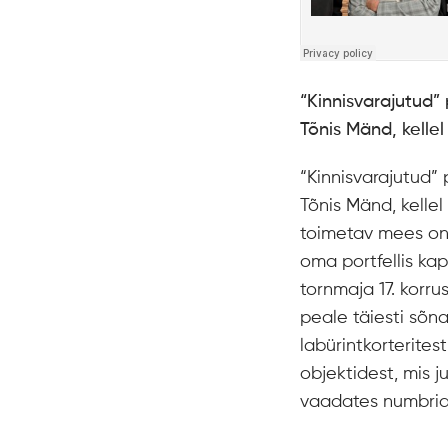
“Kinnisvarajutud” 
Tõnis Mänd, kellel
“Kinnisvarajutud” 
Tõnis Mänd, kellel
toimetav mees on h
oma portfellis kapi
tornmaja 17. korru
peale täiesti sõn
labürintkorterites
objektidest, mis j
vaadates numbrid 