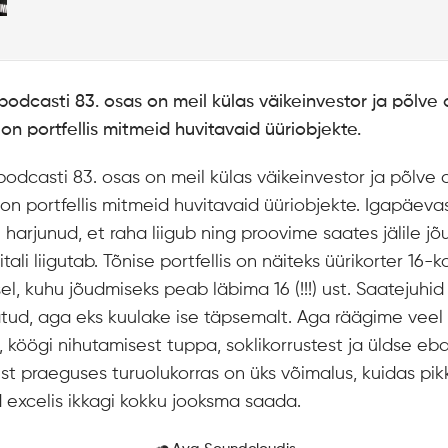
podcasti 83. osas on meil külas väikeinvestor ja põlve 
 on portfellis mitmeid huvitavaid üüriobjekte.
podcasti 83. osas on meil külas väikeinvestor ja põlve 
 on portfellis mitmeid huvitavaid üüriobjekte. Igapäevas
arjunud, et raha liigub ning proovime saates jälile jõ
tali liigutab. Tõnise portfellis on näiteks üürikorter 16
sel, kuhu jõudmiseks peab läbima 16 (!!!) ust. Saatejuhid 
atud, aga eks kuulake ise täpsemalt. Aga räägime veel
t, köögi nihutamisest tuppa, soklikorrustest ja üldse e
ust praeguses turuolukorras on üks võimalus, kuidas pik
excelis ikkagi kokku jooksma saada.