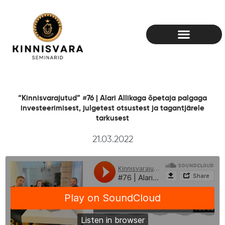
Skip
to
content
“Kinnisvarajutud” #76 | Alari Allikaga õpetaja palgaga
investeerimisest, julgetest otsustest ja tagantjärele
tarkusest
21.03.2022