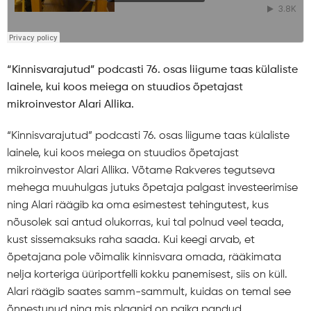
“Kinnisvarajutud” podcasti 76. osas liigume taas külaliste
lainele, kui koos meiega on stuudios õpetajast
mikroinvestor Alari Allika.
“Kinnisvarajutud” podcasti 76. osas liigume taas külaliste
lainele, kui koos meiega on stuudios õpetajast
mikroinvestor Alari Allika. Võtame Rakveres tegutseva
mehega muuhulgas jutuks õpetaja palgast investeerimise
ning Alari räägib ka oma esimestest tehingutest, kus
nõusolek sai antud olukorras, kui tal polnud veel teada,
kust sissemaksuks raha saada. Kui keegi arvab, et
õpetajana pole võimalik kinnisvara omada, rääkimata
nelja korteriga üüriportfelli kokku panemisest, siis on küll.
Alari räägib saates samm-sammult, kuidas on temal see
õnnestunud ning mis plaanid on paika pandud