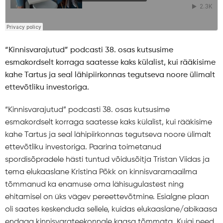
“Kinnisvarajutud” podcasti 38. osas kutsusime
esmakordselt korraga saatesse kaks külalist, kui rääkisime
kahe Tartus ja seal lähipiirkonnas tegutseva noore ülimalt
ettevõtliku investoriga.
“Kinnisvarajutud” podcasti 38. osas kutsusime
esmakordselt korraga saatesse kaks külalist, kui rääkisime
kahe Tartus ja seal lähipiirkonnas tegutseva noore ülimalt
ettevõtliku investoriga. Paarina toimetanud
spordisõpradele hästi tuntud võidusõitja Tristan Viidas ja
tema elukaaslane Kristina Põkk on kinnisvaramaailma
tõmmanud ka enamuse oma lähisugulastest ning
ehitamisel on üks vägev pereettevõtmine. Esialgne plaan
oli saates keskenduda sellele, kuidas elukaaslane/abikaasa
endaga kinnisvarateekonnale kaasa tõmmata. Kuigi need