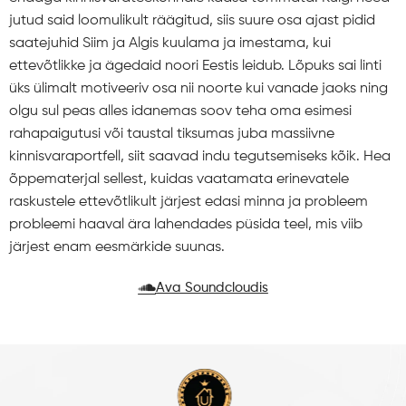
jutud said loomulikult räägitud, siis suure osa ajast pidid
saatejuhid Siim ja Algis kuulama ja imestama, kui
ettevõtlikke ja ägedaid noori Eestis leidub. Lõpuks sai linti
üks ülimalt motiveeriv osa nii noorte kui vanade jaoks ning
olgu sul peas alles idanemas soov teha oma esimesi
rahapaigutusi või taustal tiksumas juba massiivne
kinnisvaraportfell, siit saavad indu tegutsemiseks kõik. Hea
õppematerjal sellest, kuidas vaatamata erinevatele
raskustele ettevõtlikult järjest edasi minna ja probleem
probleemi haaval ära lahendades püsida teel, mis viib
järjest enam eesmärkide suunas.
Ava Soundcloudis