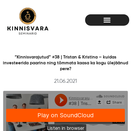
Skip
to
content
“Kinnisvarajutud” #38 | Tristan & Kristina – kuidas
investeerida paarina ning tõmmata kaasa ka kogu ülejäänud
pere?
21.06.2021