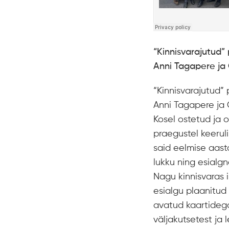
“Kinnisvarajutud” 
Anni Tagapere ja 
“Kinnisvarajutud” 
Anni Tagapere ja O
Kosel ostetud ja 
praegustel keeruli
said eelmise aasta
lukku ning esialg
Nagu kinnisvaras 
esialgu plaanitud 
avatud kaartidega 
väljakutsetest ja 