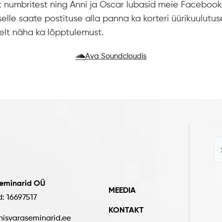
st numbritest ning Anni ja Oscar lubasid meie Facebook
selle saate postituse alla panna ka korteri üürikuulutuse
elt näha ka lõpptulemust.
Ava Soundcloudis
seminarid OÜ
MEEDIA
d: 16697517
KONTAKT
nisvaraseminarid.ee