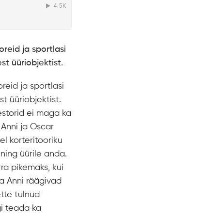
reid ja sportlasi
t üüriobjektist.
reid ja sportlasi
t üüriobjektist.
estorid ei maga ka
 Anni ja Oscar
l korteritooriku
ning üürile anda.
ra pikemaks, kui
ja Anni räägivad
ette tulnud
gi teada ka