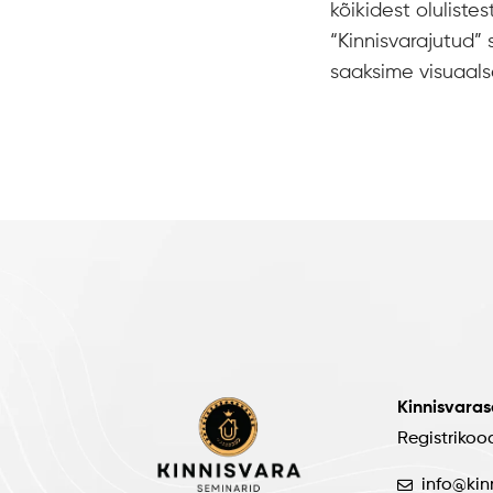
kõikidest oluliste
“Kinnisvarajutud” 
saaksime visuaals
Kinnisvara
Registrikoo
info@kin