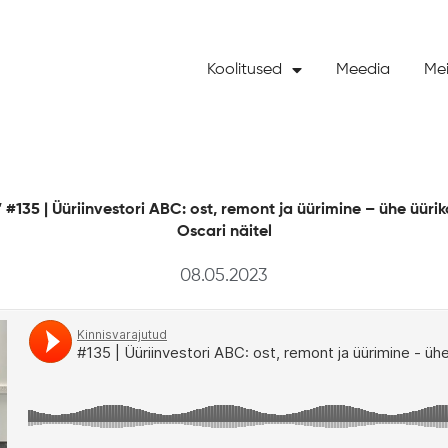
Koolitused
Meedia
Mei
 #135 | Üüriinvestori ABC: ost, remont ja üürimine – ühe üüriko
Oscari näitel
08.05.2023