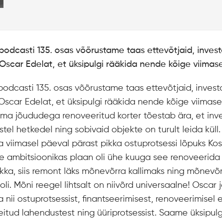
podcasti 135. osas võõrustame taas ettevõtjaid, investo
Oscar Edelat, et üksipulgi rääkida nende kõige viimases
podcasti 135. osas võõrustame taas ettevõtjaid, investo
scar Edelat, et üksipulgi rääkida nende kõige viimases
oma jõududega renoveeritud korter tõestab ära, et inv
stel hetkedel ning sobivaid objekte on turult leida küll.
 viimasel päeval pärast pikka ostuprotsessi lõpuks Kose
ne ambitsioonikas plaan oli ühe kuuga see renoveerida 
ikka, siis remont läks mõnevõrra kallimaks ning mõnevõr
oli. Mõni reegel lihtsalt on niivõrd universaalne! Oscar 
nii ostuprotsessist, finantseerimisest, renoveerimisel 
leitud lahendustest ning üüriprotsessist. Saame üksipul