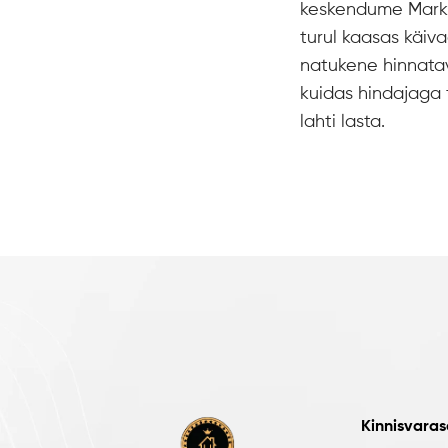
keskendume Marku
turul kaasas käiva
natukene hinnatav
kuidas hindajaga 
lahti lasta.
Kinnisvara