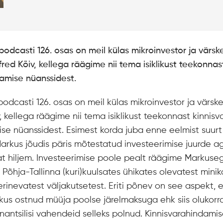
podcasti 126. osas on meil külas mikroinvestor ja värsk
red Kõiv, kellega räägime nii tema isiklikust teekonnast
damise nüanssidest.
podcasti 126. osas on meil külas mikroinvestor ja värsk
, kellega räägime nii tema isiklikust teekonnast kinnisv
se nüanssidest. Esimest korda juba enne eelmist suurt k
rkus jõudis päris mõtestatud investeerimise juurde a
 hiljem. Investeerimise poole pealt räägime Markuseg
 Põhja-Tallinna (kuri)kuulsates ühikates olevatest minik
inevatest väljakutsetest. Eriti põnev on see aspekt
kus ostnud müüja poolse järelmaksuga ehk siis olukorra
nantsilisi vahendeid selleks polnud. Kinnisvarahindami