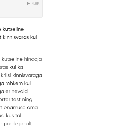
e kutseline
 kinnisvaras kui
e kutseline hindaja
aras kui ka
riisi kinnisvaraga
ga rohkem kui
a erinevaid
orteritest ning
, et enamuse oma
s, kus tal
se poole pealt