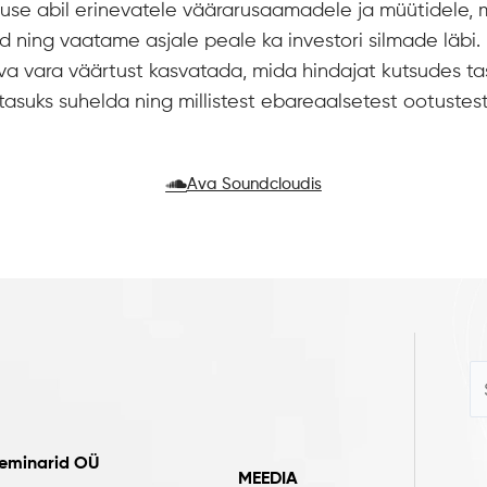
se abil erinevatele väärarusaamadele ja müütidele, 
d ning vaatame asjale peale ka investori silmade läbi.
a vara väärtust kasvatada, mida hindajat kutsudes ta
tasuks suhelda ning millistest ebareaalsetest ootustes
Ava Soundcloudis
seminarid OÜ
MEEDIA