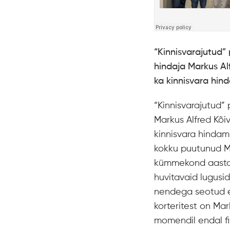
“Kinnisvarajutud” 
hindaja Markus Alf
ka kinnisvara hin
“Kinnisvarajutud” 
Markus Alfred Kõiv
kinnisvara hindami
kokku puutunud Ma
kümmekond aastat
huvitavaid lugusid
nendega seotud er
korteritest on Mar
momendil endal fi