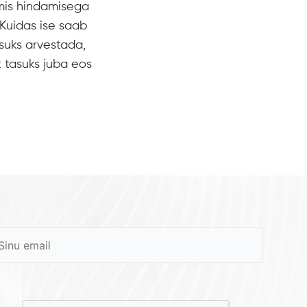
mis hindamisega
 Kuidas ise saab
suks arvestada,
t tasuks juba eos