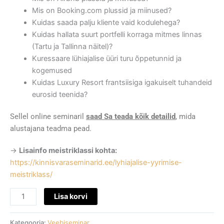
Mis on Booking.com plussid ja miinused?
Kuidas saada palju kliente vaid kodulehega?
Kuidas hallata suurt portfelli korraga mitmes linnas
(Tartu ja Tallinna näitel)?
Kuressaare lühiajalise üüri turu õppetunnid ja
kogemused
Kuidas Luxury Resort frantsiisiga igakuiselt tuhandeid
eurosid teenida?
Sellel online seminaril
saad
Sa teada kõik detailid
, mida
alustajana teadma pead.
->
Lisainfo meistriklassi kohta:
https://kinnisvaraseminarid.ee/lyhiajalise-yyrimise-
meistriklass/
Lisa korvi
Kategooria:
Veebiseminar