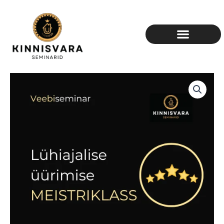
Skip
to
content
Lühiajalise
üürimise
meistriklass
kogus