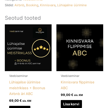
Sildid:
Airbnb
,
Booking
,
Kinnisvara
,
Lühiajaline üürimine
Seotud tooted
Veebiseminar
Veebiseminar
Lühiajalise üürimise
Kinnisvara flippimise
meistriklass + Boonus
ABC
Airbnb äri ABC
99,00
€
sis. KM
69,00
€
sis. KM
Lisa korvi