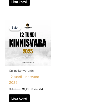
Lisa korvi
Algne
Praegune
hind
hind
Sale!
Sale!
oli:
on:
99,00 €.
79,00 €.
Online konverents
12 tundi kinnisvara
2025
99,00
€
79,00
€
sis. KM
Lisa korvi