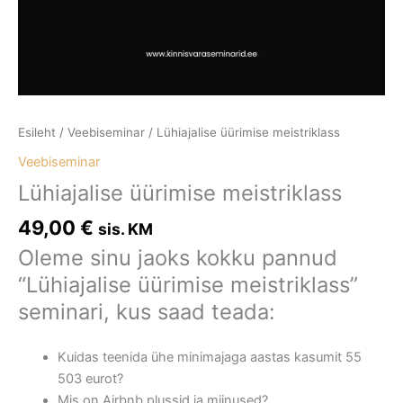
Esileht
/
Veebiseminar
/ Lühiajalise üürimise meistriklass
Veebiseminar
Lühiajalise üürimise meistriklass
49,00
€
sis. KM
Oleme sinu jaoks kokku pannud
“Lühiajalise üürimise meistriklass”
seminari, kus saad teada:
Kuidas teenida ühe minimajaga aastas kasumit 55
503 eurot?
Mis on Airbnb plussid ja miinused?